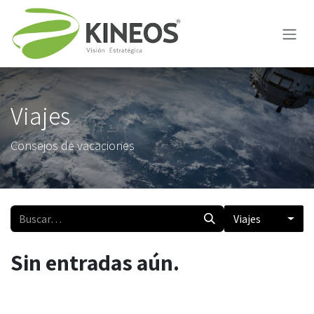
Ir al contenido
Viajes
Consejos de vacaciones
Viajes
Sin entradas aún.