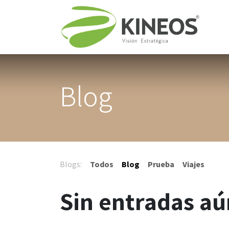
Ir al contenido
Ini
Blog
Blogs:
Todos
Blog
Prueba
Viajes
Sin entradas aú