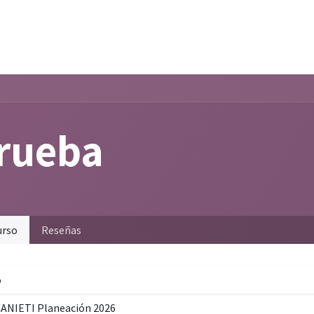
cio
Soluciones
KINEOS Conecta
Contacto
rueba
urso
Reseñas
o
ANIETI Planeación 2026