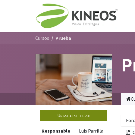
Ir al contenido
Ini
Cursos
Prueba
P
C
Unirse a este curso
For
Responsable
Luis Parrilla
C