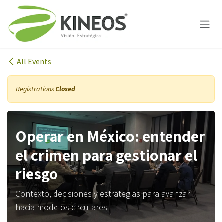
Skip to Content
All Events
Registrations
Closed
Operar en México: entender
el crimen para gestionar el
riesgo
Contexto, decisiones y estrategias para avanzar
hacia modelos circulares